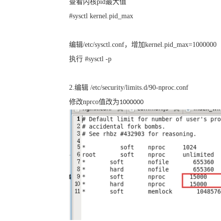
查看内核
pid
最大值
#sysctl
kernel.pid_max
编辑
/etc/sysctl.conf
，增加
kernel.pid_max=
1000000
执行
#
sysctl -p
2.
编辑
/etc/security/limits.d/90-nproc.conf
修改
nprco
值改为
1000000