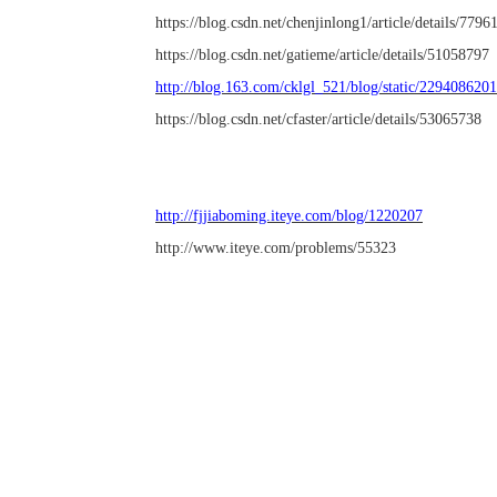
https://blog.csdn.net/chenjinlong1/article/details/7796
https://blog.csdn.net/gatieme/article/details/51058797
http://blog.163.com/cklgl_521/blog/static/22940862
https://blog.csdn.net/cfaster/article/details/53065738
http://fjjiaboming.iteye.com/blog/1220207
http://www.iteye.com/problems/55323