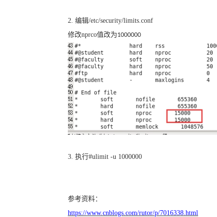
2.
编辑
/etc/security/limits.conf
修改
nprco
值改为
1000000
3.
执行
#ulimit -u 1000000
参考资料：
https://www.cnblogs.com/rutor/p/7016338.html