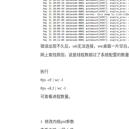
错误出现不久后，
ssh
无法连接，
桌面一片空白
vnc
网上查找原因，说是线程数超过了系统配置的数量
执行
#ps -ef | wc -l
#ps -eLf | wc -l
可查看进程数量。
1.
修改内核
pid
参数