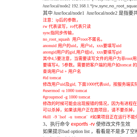
/
*(r
,sync,no_root_squa
usr/local/node2
192.168.1.
w
其中
/
usr/local/node1
/
usr/local/node2
是指要
注意：
ip
后的参数，
rw
代表读写，
ro
代表只读
sync
指同步传输，
no_root_squash
用户
root
不匿名。
anonuid
用户的
uid
，用户
id
，
xxx
要填写
uid
anongid
用户的
gid,
用户组
id
，
xxx
要填写
gid
其中
4,5
要注意，当需要读写文件的用户为非
root
用
要填写
4
，
5
参数。需要把客户端的用户如
tomcat
的
查询用户
id +
用户名
#id tomcat
修改用户
uid
及
gid,
下面
1000
代表
uid
，按服务端实
#usermod -u 1000 tomcat
#groupmod -g 1000 tomcat
修改的时候可能会出现报错的情况，因为有进程在
可以杀掉，如果该用户正在跑项目，请不要杀掉，
#kill -9 `lsof -u tomcat` #
如果项目正在运行不能
3
、执行命令
exportfs -rv
使修改文件生效
如果提示
bad option list
，看看是不是多了空