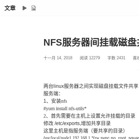
文章
NFS服务器间挂载磁盘
十一月 14, 2018
阅读 12279
字数 2431
喜
两台
linux服务器之间实现
磁盘
挂载
文件共享
服务端：
1、
安装
nfs
#yum install nfs-utils*
2
、首先需要在主机上设置允许挂载的目录
修改
/etc/exports,增加共享目录
这里主机是指服务端（要共享的目录）
/
*(r
,sync,no_root_squa
usr/local/node1
192.168.1.
w