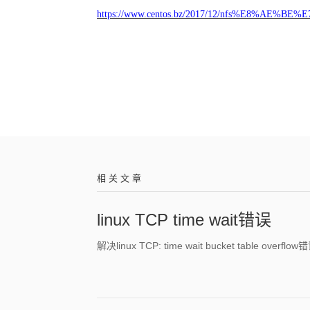
https://www.centos.bz/2017/12/nfs%E
相 关 文 章
linux TCP time wait错误
解决linux TCP: time wait bucket table overflow