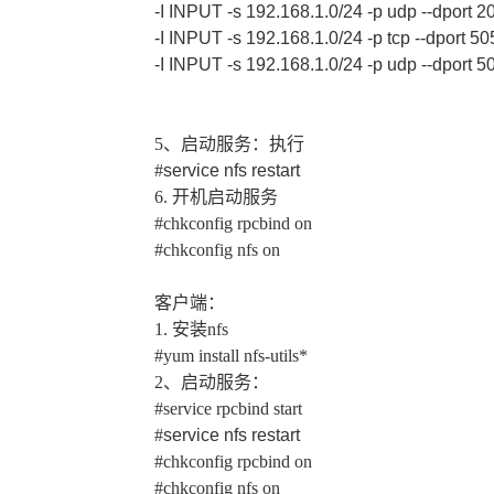
-I INPUT -s 192.168.1.0/24 -p udp --dport
-I INPUT -s 192.168.1.0/24 -p tcp --dport
-I INPUT -s 192.168.1.0/24 -p udp --dport
5
、启动服务：执行
#
service nfs restart
6.
开机启动服务
#c
hkconfig rpcbind on
#chkconfig nfs on
客户端：
1.
安装
nfs
#yum install nfs-utils*
2
、启动服务：
#service rpcbind start
#
service nfs restart
#chkconfig rpcbind on
#chkconfig nfs on