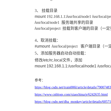
3
、
挂载目录
mount
192.168.1.1
:/
usr/local/node1
/
usr/local/pr
/
usr/local/node1
服务端共享的目录
/
usr/local/project
挂载到
客户端
的
目录（一定
4
、取消挂载：
#
umount /
usr/local/project
客户端目录（一定
5
、添加服务器启动自动挂载
：
修改
/etc/rc.local文件，添加
mount
192.168.1.1
:/
usr/local/node1
/
usr/loc
参考：
https://blog.csdn.net/train006l/article/details/79007483
https://www.cnblogs.com/xiaochina/p/6242635.html
https://blog.csdn.net/dba_monkey/article/details/6057